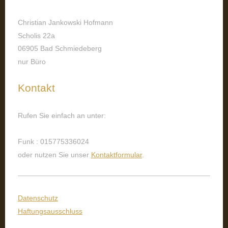
Christian Jankowski Hofmann
Scholis 22a
06905 Bad Schmiedeberg
nur Büro
Kontakt
Rufen Sie einfach an unter:
Funk : 015775336024
oder nutzen Sie unser
Kontaktformular
.
Datenschutz
Haftungsausschluss